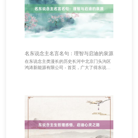
赶快得回市集认同，销量大幅提高。 这一案例
标明，科学的营销调研巧合匡助企业精确定位
计算用户，幸免盲目有商酌。同期，它也辅导
咱们，调研
名东说念主名言名句：理智与启迪的泉源
在东说念主类漫长的历史长河中北京门头沟区
鸿涛新能源有限公司 - 首页，广大了得东说念
主物留住了长远而富饶哲理的名言名句。这些
话语不仅反应了他们的想想和理智，也成为后
东说念主学习、想考和行径的指引。 名东说念
主名言之是以具有庞大的感染力，是因为它们
时常凝合了东说念主生诠释与长远瞻念察。举
例，爱因斯坦曾说：“联想力比学问更纰
谬。”这句话领导咱们，在追肄业识的同期，更
应详实创造力的培养。又如孔子所言：“学而不
想则罔，想而不学则殆。”这强调了学习与想考
相得益彰的纰谬性。 海口市美麦汇百货店（个
人独资）