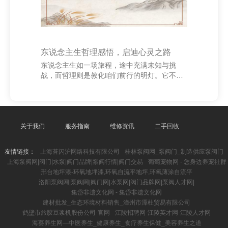
东说念主生哲理感悟，启迪心灵之路
东说念主生如一场旅程，途中充满未知与挑
战，而哲理则是教化咱们前行的明灯。它不仅
匡助咱们知晓宇宙，更在内心深处激勉出对人
命的想考与感悟。 活命中的每一次迂曲与得
手，齐是成长的机会。简直的聪惠不在于走避
用功，而在于面临时的勇气与坚执。正如古东
说念主所言：“天行健，正人以自立不竭。”这
关于我们
服务指南
维修资讯
二手回收
不仅是对富厚的饱读吹，更是对人命骨子的潜
入细察。 海口市美麦汇百货店（个人独资） 在
友情链接：
上海苔闪沪网络科技有限公司
桂林泵阀网_泵阀门_制造供应泵阀门
快节律的当代社会中，东说念主们相通被物资
上海泵阀网|阀门|水泵|阀门品牌|泵阀行情|阀门交易
葡萄宠物网 - 您身边养宠社群
与逸想所牵动，忽略了内心的宁静。而哲理提
邢台地坪漆-环氧地坪漆,环氧自流平地坪,环氧薄涂自流平
示咱们，简直的幸福源于内心的温和与中意。
洛阳泵阀网|泵阀网|阀门网|水泵网|阀门品牌网|泵阀人才网|
学会放下，懂得
集岱非遗文化网 - 集岱非遗文化网
建材批发_生态环境材料销售_漳州市潭杜贸易有限公司
鹤壁市旅胶豆浆机股份公司-官网
江陵招聘网-江陵英才网-江陵人才网
海葵养生网—中医养生_健康养生_食疗养生保健_美容养生之道