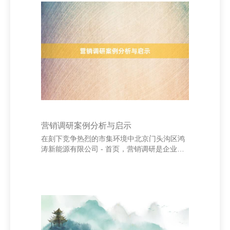
降痛点，才气精确定位，使执行更具针对性。
其次，话语要直率有劲，幸免冗长复杂的抒
发，用松懈有劲的句子传递中枢信息，增强记
挂点。 同期，案牍需卓著品牌价值与家具上
风，强调独到卖点，让用户快速谄媚“为什么聘
任你”。情感共识亦然重要，通过故事化抒发或
情感化话语，拉
营销调研案例分析与启示
在刻下竞争热烈的市集环境中北京门头沟区鸿
涛新能源有限公司 - 首页，营销调研是企业制
定有用营销计策的遑急依据。通过分析经典案
例，不错更好地同一其价值与作用。 以某著明
饮料品牌为例，该企业在推出新产物前，通打
扰卷看望、焦点小组和数据分析等口头，深切
了解枉然者偏好与市集空缺。效力线路，年青
群体更关心健康与口感的均衡。基于此，企业
转机产物配方，推出低糖、自然因素的新品，