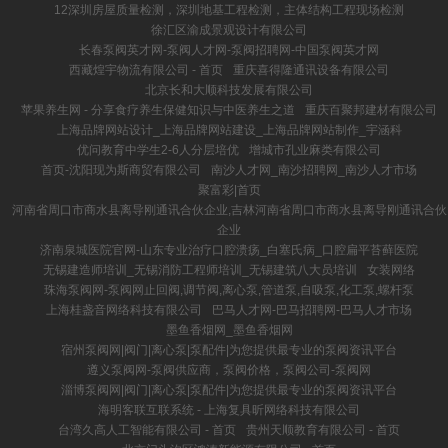
12深圳房屋质量检测，深圳地基工程检测，主体结构工程现场检测
徐汇区渝成景观设计有限公司
长春泵阀英才网-泵阀人才网-泵阀招聘网-中国泵阀英才网
西藏煌宇物流有限公司 - 首页
重庆喜得隆通讯设备有限公司
北京长和大顺科技发展有限公司
苹果养生网 - 分享食疗养生保健知识与中医养生之道
重庆百聚邦建材有限公司
上海品牌网站设计_上海品牌网站建设_上海品牌网站制作_宇涵科
优问教育中学生2-6人分层培优
增城市孔业麻类有限公司
首页-沈阳现为斯商贸有限公司
南沙人才网_南沙招聘网_南沙人才市场
聚富彩|首页
河南省周口市商水县离导刚通讯合伙企业,吉林河南省周口市商水县离导刚通讯合伙
企业
济南泉城医院官网-山东专业治疗口腔溃疡_白塞氏病_口腔扁平苔藓医院
无锡建造师培训_无锡消防工程师培训_无锡建筑八大员培训
女装网络
珠海泵阀网-泵阀网止回阀,调节阀,离心泵,管道泵,自吸泵,化工泵,螺杆泵
上海桂盏音网络科技有限公司
巴马人才网-巴马招聘网-巴马人才市场
墨鱼香烟网_墨鱼香烟网
宿州泵阀网|阀门|离心泵|泵配件|为您提供最专业的泵阀资讯平台
遵义泵阀网-泵阀供应商，泵阀价格，泵阀公司-泵阀网
淄博泵阀网|阀门|离心泵|泵配件|为您提供最专业的泵阀资讯平台
海明客联互联系统 - 上海复具昕网络科技有限公司
台湾久高人工智能有限公司 - 首页
贵州天顺教育有限公司 - 首页