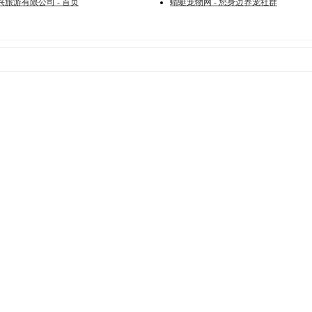
旅游有限公司 - 首页
蜻蜓宠物网 - 您身边养宠社群