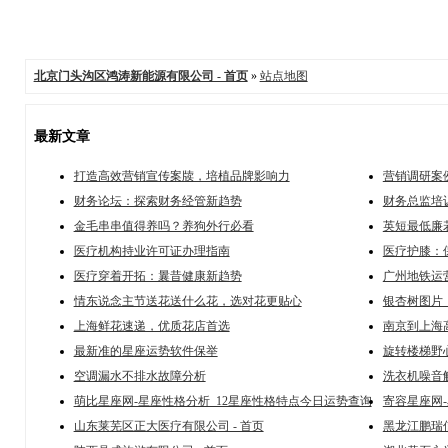
北京门头沟区鸿涛新能源有限公司 - 首页
»
站点地图
最新文章
打造高效营销宣传案牍，培植品牌影响力
营销调研案
财务论坛：探索财务经管新趋势
财务总监培
金毛串串值得养吗？养狗外行必看
英短最低廉
医疗机构持业许可证办理指南
医疗护膝：
医疗穿着开拓：曩昔健康新趋势
广州地铁运
情东说念主节送花送什么花，选对花更贴心
银杏树图片
上海鲜花速递，优质花店首选
南京到上海
最新准的星座运势软件保举
旋转楼梯野
空调漏水不排水故障分析
洗衣机噪音
萌比星座网-星座性格分析_12星座性格特点今日运势查询
寄容星座网
山东莱芜区正大医疗有限公司 - 首页
黑龙江鹏瑞信