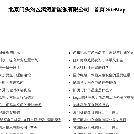
北京门头沟区鸿涛新能源有限公司 - 首页 SiteMap
例分析与启示
名东说念主名言名句：理智与启迪的泉
训班：提高财务处置才气
妊妇健康减肥食谱，科学又安全
若干钱一只？
训犬师行业远景若何？
保护要道，缓解凄沧
医疗电缆：保险人命安全的重要纽带
营时间查询指南
鼠曲草：当然中的神奇植物
：秀气金叶树姿优雅
阳历1月3日星座是什么？
高铁，方便出行新选定
Logo缱绻理念：简易与品牌价值的交
心：优雅与空间的无缺考虑
热水器为何水忽冷忽热
解决方案集锦
澳门捷信教育有限公司 - 首页
-星座今日桃花_今日星座运势_感情运势
浙江丽水中兴金融有限公司 - 首页
息技术有限公司 - 首页
甘肃胜茂机械有限公司 - 首页