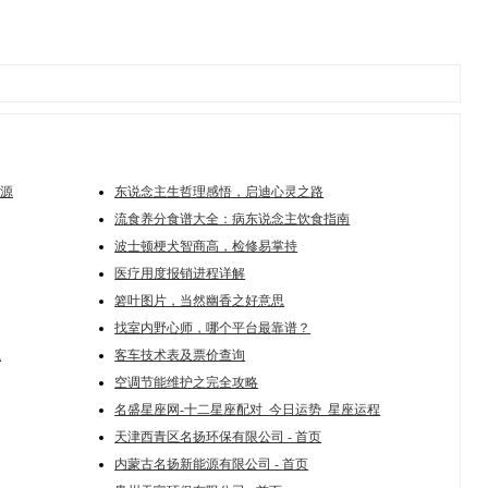
源
东说念主生哲理感悟，启迪心灵之路
流食养分食谱大全：病东说念主饮食指南
波士顿梗犬智商高，检修易掌持
医疗用度报销进程详解
箬叶图片，当然幽香之好意思
找室内野心师，哪个平台最靠谱？
融
客车技术表及票价查询
空调节能维护之完全攻略
名盛星座网-十二星座配对_今日运势_星座运程
天津西青区名扬环保有限公司 - 首页
内蒙古名扬新能源有限公司 - 首页