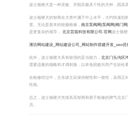
波士顿梗犬是一种灵敏、开朗且极具个性的犬种，因其
波士顿梗犬的智商在犬类中属于中上水平，大约快速剖
度。无论是基本的校服检修，
南京泵阀网|泵阀网|阀门网
是更复杂的领导，
北京芸筱科技有限公司-官网
波士顿梗
潍坊网站建设_网站建设公司_网站制作搭建开发_seo优
此外，波士顿梗犬具有较强的妥当能力，
北京门头沟区鸿
需要适量的领略和才调刺激，以幸免因败兴而产生轻松
在检修经过中，主东谈主应保持耐性和一致性，采用正
性格。
总之，波士顿梗犬凭借其高智商和易于检修的脾气北京门
员。