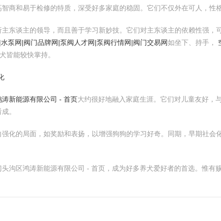
高智商和易于检修的特质，深受好多家庭的稳固。它们不仅外在可人，性
析主东谈主的领导，而且善于学习新妙技。它们对主东谈主的依赖性强，
|水泵网|阀门品牌网|泵阀人才网|泵阀行情网|阀门交易网
如坐下、持手，
犬皆能较快掌持。
化
涛新能源有限公司 - 首页
大约很好地融入家庭生涯。它们对儿童友好，
看成。
向强化的局面，如奖励和表扬，以增强狗狗的学习好奇。同期，早期社会
头沟区鸿涛新能源有限公司 - 首页，成为好多养犬爱好者的首选。惟有