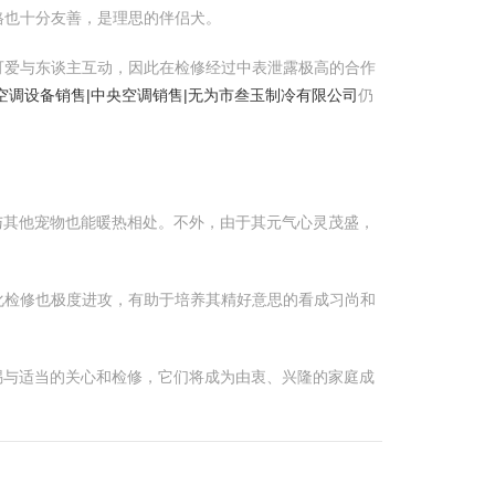
格也十分友善，是理思的伴侣犬。
可爱与东谈主互动，因此在检修经过中表泄露极高的合作
空调设备销售|中央空调销售|无为市叁玉制冷有限公司
仍
与其他宠物也能暖热相处。不外，由于其元气心灵茂盛，
化检修也极度进攻，有助于培养其精好意思的看成习尚和
赐与适当的关心和检修，它们将成为由衷、兴隆的家庭成